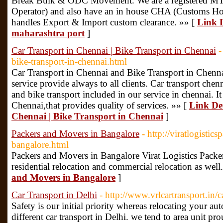
Break Bulk & ODC Movement. We are a registered MT
Operator) and also have an in house CHA (Customs H
handles Export & Import custom clearance. »» [
Link D
maharashtra port
]
Car Transport in Chennai | Bike Transport in Chennai
-
bike-transport-in-chennai.html
Car Transport in Chennai and Bike Transport in Chennai 
service provide always to all clients. Car transport ch
and bike transport included in our service in chennai. It 
Chennai,that provides quality of services. »» [
Link Det
Chennai | Bike Transport in Chennai
]
Packers and Movers in Bangalore
- http://viratlogisti
bangalore.html
Packers and Movers in Bangalore Virat Logistics Packe
residential relocation and commercial relocation as well
and Movers in Bangalore
]
Car Transport in Delhi
- http://www.vrlcartransport.in/c
Safety is our initial priority whereas relocating your a
different car transport in Delhi. we tend to area unit pr