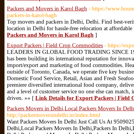
Packers and Movers in Karol Bagh
- https://www.hous
packers-in-karol-bagh
Top movers and packers in Delhi, Delhi. Find best-ver
location in Delhi for hassle-free relocation at affordable 
Packers and Movers in Karol Bagh
]
Export Packers | Field Crop Commodities
- https://exp
LEADERS IN GLOBAL FOOD TRADING SINCE 1937 S
has been building its international reputation for innova
import/export and marketing of food commodities. Hea
outside of Toronto, Canada, we operate five key busine
Domestic Food Service, Retail, Asian and Fresh Seafood
premiere diversified international food company, delive
and a level of customer service no one else can match, i
driven. »» [
Link Details for Export Packers | Fiel
Packers Movers in Delhi,Local Packers Movers In Delh
http://packermoversindelhi.in/index.html
Want Packers Movers In Delhi Just Call Us At 950902
Delhi,Local Packers Movers In Delhi,Packers In Delhi