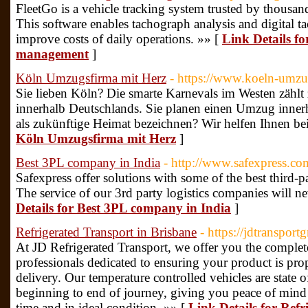
FleetGo is a vehicle tracking system trusted by thousand
This software enables tachograph analysis and digital 
improve costs of daily operations. »» [
Link Details fo
management
]
Köln Umzugsfirma mit Herz
- https://www.koeln-umzu
Sie lieben Köln? Die smarte Karnevals im Westen zählt z
innerhalb Deutschlands. Sie planen einen Umzug inner
als zukünftige Heimat bezeichnen? Wir helfen Ihnen 
Köln Umzugsfirma mit Herz
]
Best 3PL company in India
- http://www.safexpress.com
Safexpress offer solutions with some of the best third-p
The service of our 3rd party logistics companies will n
Details for Best 3PL company in India
]
Refrigerated Transport in Brisbane
- https://jdtransport
At JD Refrigerated Transport, we offer you the complete
professionals dedicated to ensuring your product is pro
delivery. Our temperature controlled vehicles are state 
beginning to end of journey, giving you peace of mind 
time and in ideal condition. »» [
Link Details for Ref