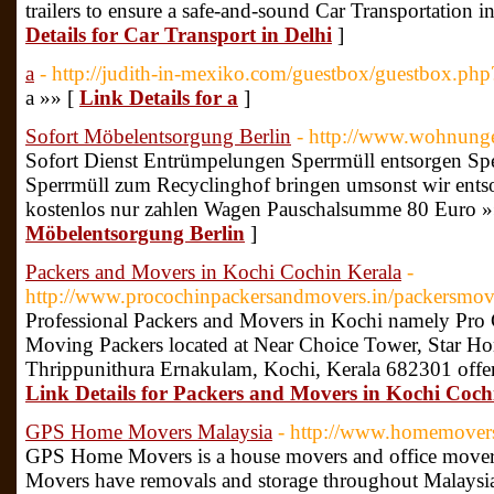
trailers to ensure a safe-and-sound Car Transportation i
Details for Car Transport in Delhi
]
a
- http://judith-in-mexiko.com/guestbox/guestbox.ph
a »» [
Link Details for a
]
Sofort Möbelentsorgung Berlin
- http://www.wohnunge
Sofort Dienst Entrümpelungen Sperrmüll entsorgen Sp
Sperrmüll zum Recyclinghof bringen umsonst wir entso
kostenlos nur zahlen Wagen Pauschalsumme 80 Euro »
Möbelentsorgung Berlin
]
Packers and Movers in Kochi Cochin Kerala
-
http://www.procochinpackersandmovers.in/packersmov
Professional Packers and Movers in Kochi namely Pro
Moving Packers located at Near Choice Tower, Star H
Thrippunithura Ernakulam, Kochi, Kerala 682301 offer
Link Details for Packers and Movers in Kochi Coch
GPS Home Movers Malaysia
- http://www.homemove
GPS Home Movers is a house movers and office move
Movers have removals and storage throughout Malays