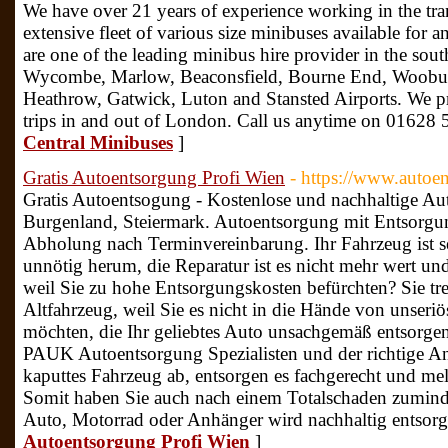
We have over 21 years of experience working in the tra
extensive fleet of various size minibuses available for 
are one of the leading minibus hire provider in the sou
Wycombe, Marlow, Beaconsfield, Bourne End, Woobur
Heathrow, Gatwick, Luton and Stansted Airports. We pr
trips in and out of London. Call us anytime on 01628
Central Minibuses
]
Gratis Autoentsorgung Profi Wien
- https://www.autoe
Gratis Autoentsogung - Kostenlose und nachhaltige A
Burgenland, Steiermark. Autoentsorgung mit Entsorgu
Abholung nach Terminvereinbarung. Ihr Fahrzeug ist sei
unnötig herum, die Reparatur ist es nicht mehr wert un
weil Sie zu hohe Entsorgungskosten befürchten? Sie t
Altfahrzeug, weil Sie es nicht in die Hände von unseri
möchten, die Ihr geliebtes Auto unsachgemäß entsorgen
PAUK Autoentsorgung Spezialisten und der richtige An
kaputtes Fahrzeug ab, entsorgen es fachgerecht und mel
Somit haben Sie auch nach einem Totalschaden zuminde
Auto, Motorrad oder Anhänger wird nachhaltig entsorg
Autoentsorgung Profi Wien
]