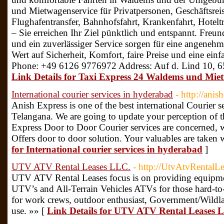
und Mietwagenservice für Privatpersonen, Geschäftsr
Flughafentransfer, Bahnhofsfahrt, Krankenfahrt, Hoteltr
– Sie erreichen Ihr Ziel pünktlich und entspannt. Freun
und ein zuverlässiger Service sorgen für eine angeneh
Wert auf Sicherheit, Komfort, faire Preise und eine ein
Phone: +49 6126 9776972 Address: Auf d. Lind 10, 
Link Details for Taxi Express 24 Waldems und Mie
International courier services in hyderabad
- http://ani
Anish Express is one of the best international Courier 
Telangana. We are going to update your perception of th
Express Door to Door Courier services are concerned, w
Offers door to door solution. Your valuables are taken w
for International courier services in hyderabad
]
UTV ATV Rental Leases LLC.
- http://UtvAtvRentalL
UTV ATV Rental Leases focus is on providing equipment
UTV’s and All-Terrain Vehicles ATVs for those hard-to-
for work crews, outdoor enthusiast, Government/Wildlan
use. »» [
Link Details for UTV ATV Rental Leases 