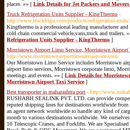
places.​ »» [
Link Details for Jet Packers and Mover
Truck Refrigeration Units Supplier - KingThermo
-
http://www.truckfrigo.com/products/refrigeration-units/
Kingthermo is a professional leading manufacturer and su
cold chain commercial vehicle,vans,truck and trailers. 
Refrigeration Units Supplier - KingThermo
]
Morristown Airport Limo Service, Morristown Airport 
http://www.morristownairportlimotaxiservice.com/
Our Morristown Limo Service includes Morristown airp
airport limo services, Morristown corporate limo, Morr
meetings and events. »» [
Link Details for Morristow
Morristown Airport Taxi Service
]
Best transporter in maharashtra port
- http://www.rusha
RUSHABH SEALINK PVT. LTD. can provide competitiv
reputed shipping lines for destinations worldwide from
an agent network worldwide to handle any kind of car
month to various destinations worldwide. We ourselves o
10 Telescopic Cranes, and Forklifts. We are Specialised 