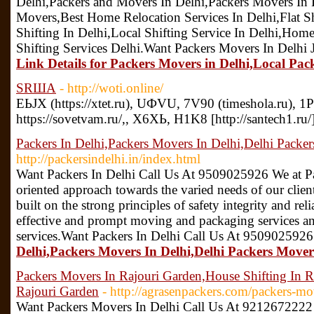
Delhi,Packers and Movers In Delhi,Packers Movers In 
Movers,Best Home Relocation Services In Delhi,Flat S
Shifting In Delhi,Local Shifting Service In Delhi,Hom
Shifting Services Delhi.Want Packers Movers In Delhi
Link Details for Packers Movers in Delhi,Local Pac
SRША
- http://woti.online/
EЬJХ (https://xtet.ru), UФVU, 7V90 (timeshola.ru),
https://sovetvam.ru/,, X6ХЬ, Н1K8 [http://santech1.ru/
Packers In Delhi,Packers Movers In Delhi,Delhi Packe
http://packersindelhi.in/index.html
Want Packers In Delhi Call Us At 9509025926 We at Pa
oriented approach towards the varied needs of our clien
built on the strong principles of safety integrity and reli
effective and prompt moving and packaging services an
services.Want Packers In Delhi Call Us At 9509025926
Delhi,Packers Movers In Delhi,Delhi Packers Mover
Packers Movers In Rajouri Garden,House Shifting In R
Rajouri Garden
- http://agrasenpackers.com/packers-mo
Want Packers Movers In Delhi Call Us At 921267222