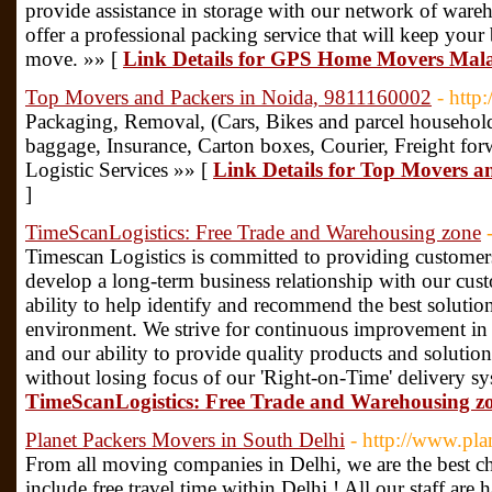
provide assistance in storage with our network of ware
offer a professional packing service that will keep you
move. »» [
Link Details for GPS Home Movers Mala
Top Movers and Packers in Noida, 9811160002
- htt
Packaging, Removal, (Cars, Bikes and parcel household
baggage, Insurance, Carton boxes, Courier, Freight fo
Logistic Services »» [
Link Details for Top Movers a
]
TimeScanLogistics: Free Trade and Warehousing zone
Timescan Logistics is committed to providing customers
develop a long-term business relationship with our cus
ability to help identify and recommend the best solutio
environment. We strive for continuous improvement in 
and our ability to provide quality products and solutio
without losing focus of our 'Right-on-Time' delivery s
TimeScanLogistics: Free Trade and Warehousing z
Planet Packers Movers in South Delhi
- http://www.pl
From all moving companies in Delhi, we are the best c
include free travel time within Delhi ! All our staff are