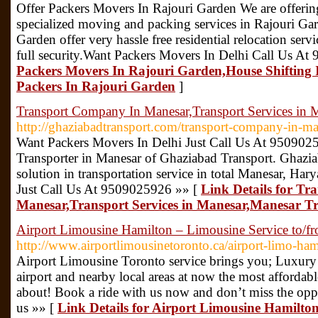
Offer Packers Movers In Rajouri Garden We are offerin
specialized moving and packing services in Rajouri Ga
Garden offer very hassle free residential relocation serv
full security.Want Packers Movers In Delhi Call Us A
Packers Movers In Rajouri Garden,House Shifting 
Packers In Rajouri Garden
]
Transport Company In Manesar,Transport Services in 
http://ghaziabadtransport.com/transport-company-in-ma
Want Packers Movers In Delhi Just Call Us At 9509025
Transporter in Manesar of Ghaziabad Transport. Ghaziab
solution in transportation service in total Manesar, Ha
Just Call Us At 9509025926 »» [
Link Details for T
Manesar,Transport Services in Manesar,Manesar T
Airport Limousine Hamilton – Limousine Service to/f
http://www.airportlimousinetoronto.ca/airport-limo-ham
Airport Limousine Toronto service brings you; Luxury 
airport and nearby local areas at now the most affordab
about! Book a ride with us now and don’t miss the oppo
us »» [
Link Details for Airport Limousine Hamilton