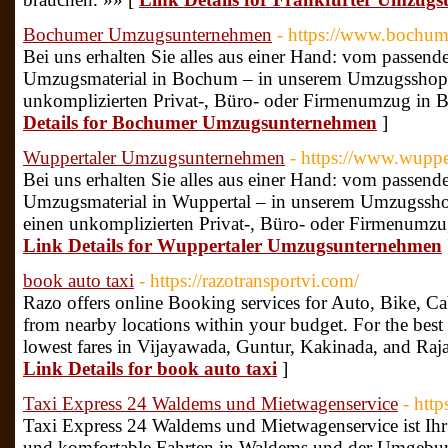
Bochumer Umzugsunternehmen
- https://www.bochu
Bei uns erhalten Sie alles aus einer Hand: vom passe
Umzugsmaterial in Bochum – in unserem Umzugsshop fi
unkomplizierten Privat-, Büro- oder Firmenumzug in 
Details for Bochumer Umzugsunternehmen
]
Wuppertaler Umzugsunternehmen
- https://www.wupp
Bei uns erhalten Sie alles aus einer Hand: vom passe
Umzugsmaterial in Wuppertal – in unserem Umzugsshop 
einen unkomplizierten Privat-, Büro- oder Firmenumzu
Link Details for Wuppertaler Umzugsunternehmen
book auto taxi
- https://razotransportvi.com/
Razo offers online Booking services for Auto, Bike, Cab
from nearby locations within your budget. For the best 
lowest fares in Vijayawada, Guntur, Kakinada, and Ra
Link Details for book auto taxi
]
Taxi Express 24 Waldems und Mietwagenservice
- http
Taxi Express 24 Waldems und Mietwagenservice ist Ihr z
und komfortable Fahrten in Waldems und der Umgebun