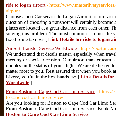
ride to logan airport
- https://www.masterliveryservices
airport/
Choose a best Car service to Logan Airport before visiti
question of choosing a transport will certainly become a
places are located at a great distance from each other. T
solving this problem. The most common is to use the ser
fixed-route taxi. »» [
Link Details for ride to logan ai
Airport Transfer Service Worldwide
- https://bostoncar
We understand that details matter, especially when trave
meeting or special occasion. Our airport transfer team i
updates on the status of your flight. We are dedicated to 
matter most to you. Rest assured that when you book an
Livery, you’re in the best hands. »» [
Link Details for
Worldwide
]
From Boston to Cape Cod Car Limo Service
- https:/
to-cape-cod-car-limo-service/
Are you looking for Boston to Cape Cod Car Limo Serv
From Boston to Cape Cod Car Limo Service. Book N
Boston to Cape Cod Car Limo Service
]