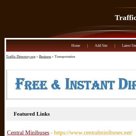
Traffi
Home
|
Add Site
|
Latest Sit
Traffic Directory.org
»
Business
» Transportation
Featured Links
Central Minibuses
- https://www.centralminibuses.net/