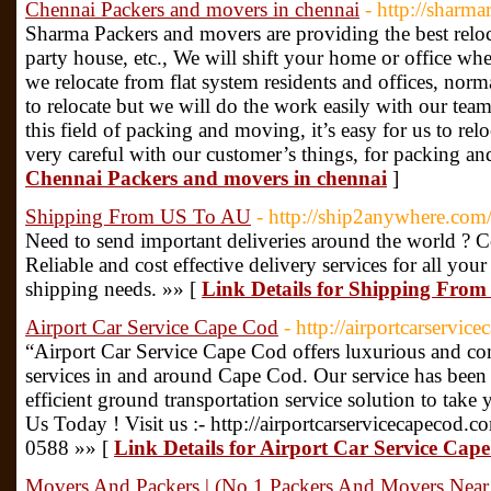
Chennai Packers and movers in chennai
- http://sharma
Sharma Packers and movers are providing the best reloc
party house, etc., We will shift your home or office wh
we relocate from flat system residents and offices, normall
to relocate but we will do the work easily with our te
this field of packing and moving, it’s easy for us to relo
very careful with our customer’s things, for packing a
Chennai Packers and movers in chennai
]
Shipping From US To AU
- http://ship2anywhere.com
Need to send important deliveries around the world ? 
Reliable and cost effective delivery services for all you
shipping needs. »» [
Link Details for Shipping Fro
Airport Car Service Cape Cod
- http://airportcarservic
“Airport Car Service Cape Cod offers luxurious and com
services in and around Cape Cod. Our service has been c
efficient ground transportation service solution to tak
Us Today ! Visit us :- http://airportcarservicecapecod.
0588 »» [
Link Details for Airport Car Service Cap
Movers And Packers | (No.1 Packers And Movers Near